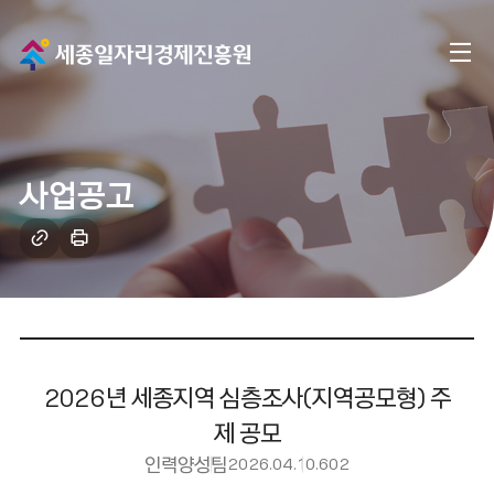
메
전
인
체
으
메
로
사업공고
뉴
이
링
인
크
쇄
동
복
하
사
기
2026년 세종지역 심층조사(지역공모형) 주
제 공모
인력양성팀
2026.04.10.
602