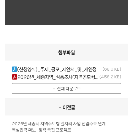
첨부파일
(신청양식)_주제_공모_제안서_및_개인정보제공동의서.hwp
68.5 KB
2026년_세종지역_심층조사(지역공모형)_주제_공모_공고문.pdf
458.2 KB
전체 다운로드
이전글
2026년 세종시 지역주도형 일자리 사업 산업수요 연계
핵심인력 확보 · 정착 촉진 프로젝트