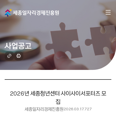
메
전
인
체
으
메
로
사업공고
뉴
이
링
인
크
쇄
동
복
하
사
기
2026년 세종청년센터 사이사이서포터즈 모
집
세종일자리경제진흥원
2026.03.17.
727