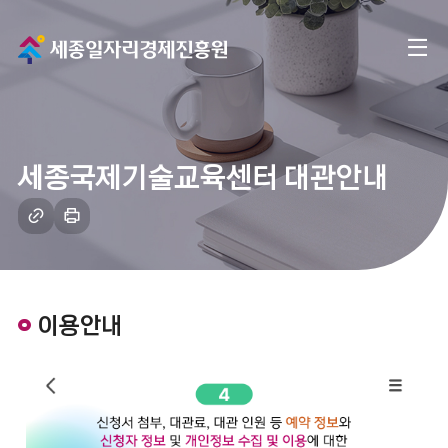
메
전
인
체
으
메
로
세종국제기술교육센터 대관안내
뉴
이
링
인
크
쇄
동
복
하
사
기
이용안내