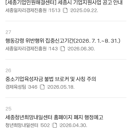
[세종기업민원해결센터] 세종시 기업지원사업 공고 안내
있
사
세종일자리경제진흥원
1513
2025.09.22.
음
항
첨
부
파
27
일
행동강령 위반행위 집중신고기간(2026. 7. 1.~8. 31.)
있
세종일자리경제진흥원
143
2026.06.30.
음
첨
부
파
26
일
중소기업육성자금 불법 브로커 및 사칭 주의
있
경제육성팀
346
2026.05.18.
음
첨
부
파
25
일
세종청년희망내일센터 홈페이지 폐지 행정예고
있
청년희망내일센터
502
2026.04.30.
음