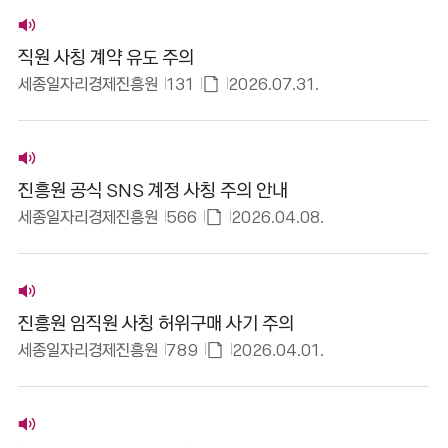
공
지
직원 사칭 계약 유도 주의
사
세종일자리경제진흥원
131
2026.07.31.
항
첨
부
파
공
일
지
진흥원 공식 SNS 계정 사칭 주의 안내
있
사
세종일자리경제진흥원
566
2026.04.08.
음
항
첨
부
파
공
일
지
진흥원 임직원 사칭 허위구매 사기 주의
있
사
세종일자리경제진흥원
789
2026.04.01.
음
항
첨
부
파
공
일
지