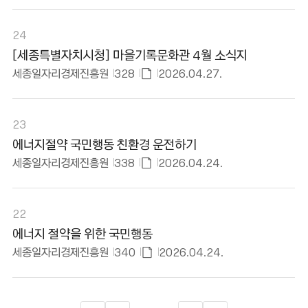
첨
부
파
24
일
[세종특별자치시청] 마을기록문화관 4월 소식지
있
세종일자리경제진흥원
328
2026.04.27.
음
첨
부
파
23
일
에너지절약 국민행동 친환경 운전하기
있
세종일자리경제진흥원
338
2026.04.24.
음
첨
부
파
22
일
에너지 절약을 위한 국민행동
있
세종일자리경제진흥원
340
2026.04.24.
음
첨
부
파