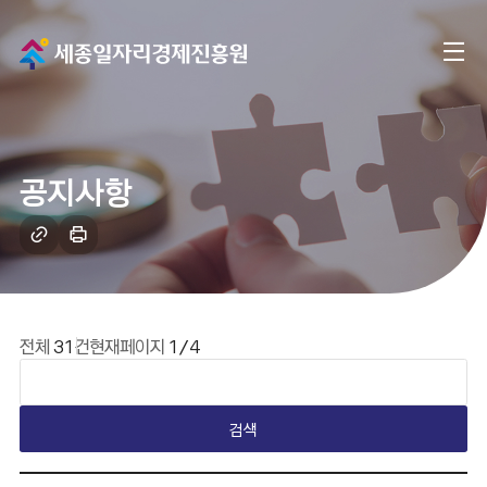
메
전
인
체
으
메
로
공지사항
뉴
이
링
인
크
쇄
동
복
하
사
기
게시판 요약설명
전체
31
건
현재페이지
1/4
검색
일반 게시판 테이블입니다. 번호, 카테고리, 제목, 작성자, 작성일, 조회수, 첨부파일 유무 내용을 제공하며, 제목 클릭 시 해당 게시물의 본문 페이지로 이동합니다.